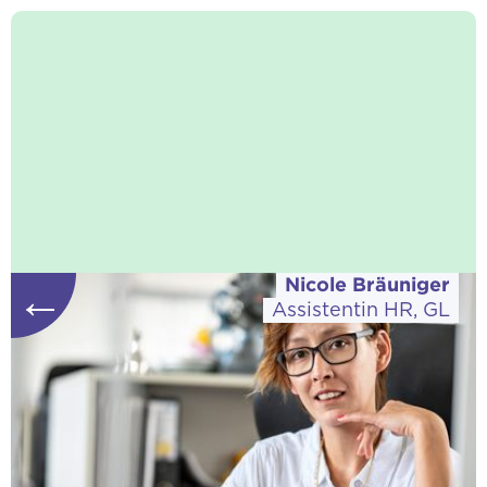
Nicole Bräuniger
←
Assistentin HR, GL
Download vCard
«Wenn ich nicht gerade meine Familie
manage, halte ich unseren Coaches den