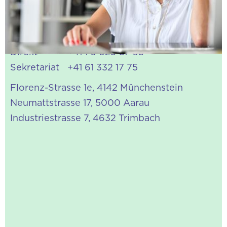
Rücken frei.»
n.braeuniger@conversus.ch
Direkt
+41 76 629 57 65
Sekretariat
+41 61 332 17 75
Florenz-Strasse 1e, 4142 Münchenstein
Neumattstrasse 17, 5000 Aarau
Industriestrasse 7, 4632 Trimbach