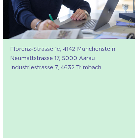
d.polichetti@conversus.ch
admin@conversus.ch
Direkt
+41 76 428 73 73
Sekretariat
+41 61 332 17 75
Florenz-Strasse 1e, 4142 Münchenstein
Neumattstrasse 17, 5000 Aarau
Industriestrasse 7, 4632 Trimbach