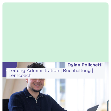
Dylan Polichetti
←
Leitung Administration | Buchhaltung |
Lerncoach
Download vCard
«Sei geduldig und vertraue deinem Weg.»