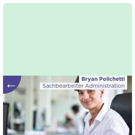
Bryan Polichetti
←
Sachbearbeiter Administration
Download vCard
«Wir sind sportlich unterwegs und bleiben
am Ball.»