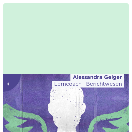
Alessandra Geiger
←
Lerncoach | Berichtwesen
Download vCard
«Alle Hindernisse und Schwierigkeiten sind
Stufen, auf denen wir in die Höhe steigen –